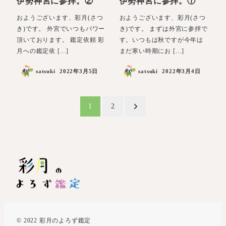
伊勢神宮に参拝。②
伊勢神宮に参拝。①
おようございます、彩月(さつ
おようございます、彩月(さつ
き)です。 外宮でいつもパワー
き)です。 まずは外宮に参拝で
頂いております。 鑑定依頼 彩
す。いつもは秋ですが今年は
月への鑑定依 […]
まだ寒い時期にお […]
satsuki
2022年3月5日
satsuki
2022年3月4日
投
1
2
稿
の
ペ
ー
ジ
送
© 2022 彩月のよろず鑑定