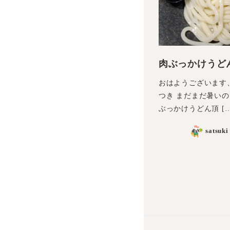
肉ぶっかけうど
おはようございます
つき まだまだ暑い
ぶっかけうどん頂 […
satsuki
投
稿
の