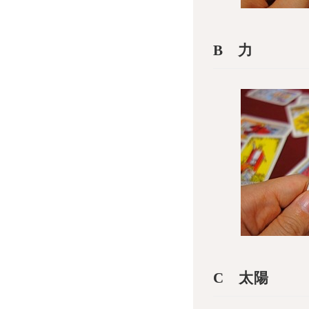
B 力
C