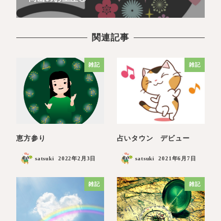
関連記事
雑記
雑記
恵方参り
占いタウン デビュー
satsuki
2022年2月3日
satsuki
2021年6月7日
雑記
雑記