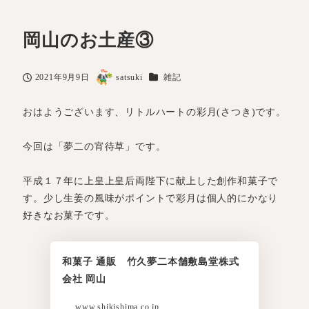
岡山のお土産③
カテゴリー
2021年9月9日
satsuki
雑記
投稿日
著
者
おはようございます、リトルハートの彩月(さつき)です。
今回は「夢二の宵待草」です。
平成１７年に上皇上皇后両陛下に献上した創作和菓子で
す。少し生姜の風味がポイントで彩月は個人的にかなり
好きなお菓子です。
和菓子 通販 竹久夢二本舗敷島堂株式
会社 岡山
www.shikishima.co.jp