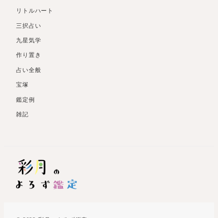
リトルハート
三択占い
九星気学
作り置き
占い全般
宝塚
鑑定例
雑記