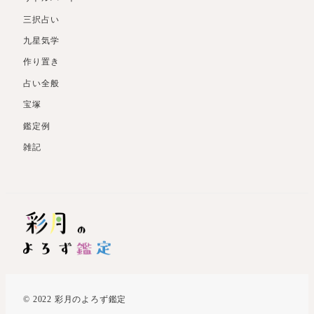
三択占い
九星気学
作り置き
占い全般
宝塚
鑑定例
雑記
© 2022 彩月のよろず鑑定