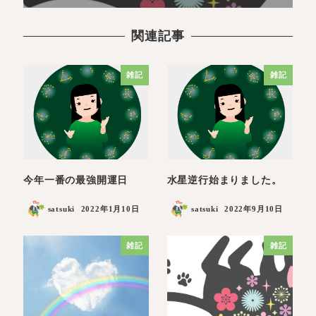
関連記事
雑記
雑記
今年一番の最強開運日
水星逆行始まりました。
satsuki
2022年1月10日
satsuki
2022年9月10日
雑記
雑記