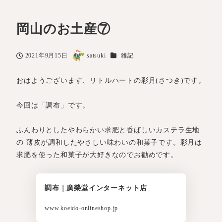
岡山のお土産⑦
カテゴリー
2021年9月15日
satsuki
雑記
投稿日
著
者
おはようございます、リトルハートの彩月(さつき)です。
今回は「調布」です。
ふんわりとしたやわらかい求肥と香ばしいカステラ生地
の 薄皮が調和したやさしい味わいの和菓子です。彩月は
求肥を使った和菓子が大好きなのでお勧めです。
調布｜廣榮堂インターネット店
www.koeido-onlineshop.jp