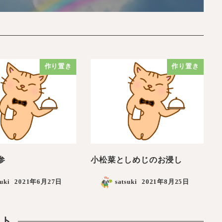
作り置き
作り置き
参
小松菜としめじのお浸し
suki
2021年6月27日
satsuki
2021年8月25日
ント