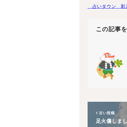
占いタウン 彩
この記事
古い投稿
足火傷しま