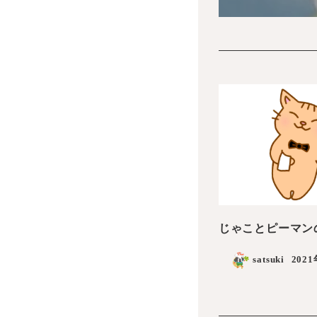
じゃことピーマン
satsuki
202