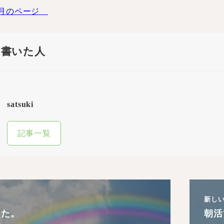
月のページ
を書いた人
satsuki
記事一覧
新し
した。
朝活