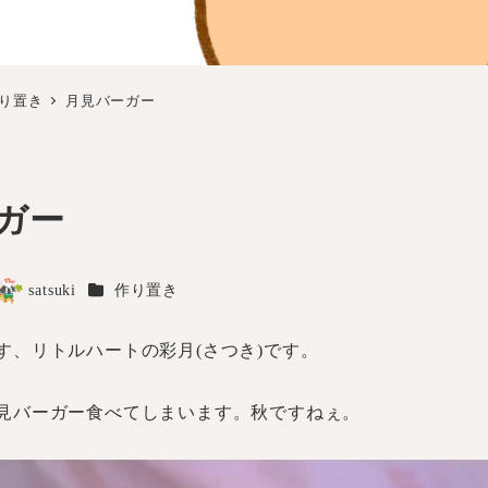
り置き
月見バーガー
ガー
カテゴリー
satsuki
作り置き
著
者
す、リトルハートの彩月(さつき)です。
見バーガー食べてしまいます。秋ですねぇ。