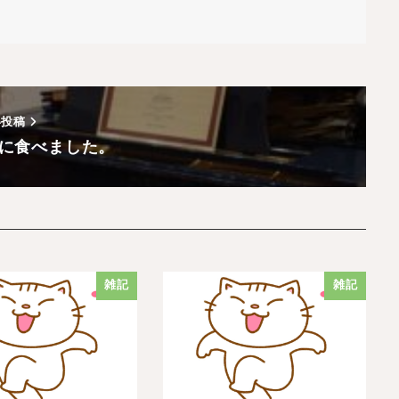
い投稿
に食べました。
雑記
雑記