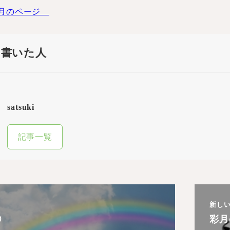
月のページ
を書いた人
satsuki
記事一覧
新し
⑥
彩月