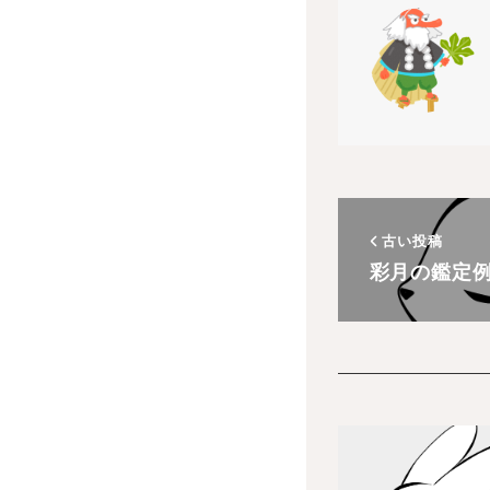
古い投稿
彩月の鑑定