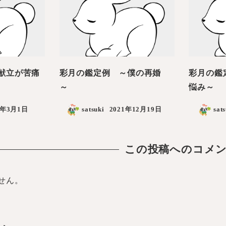
献立が苦痛
彩月の鑑定例 ～僕の再婚
彩月の鑑
～
悩み～
2年3月1日
satsuki
2021年12月19日
sat
この投稿へのコメ
せん。