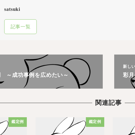
satsuki
記事一覧
新し
例 ～成功事例を広めたい～
彩
関連記事
鑑定例
鑑定例