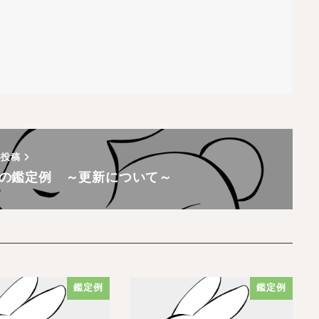
い投稿
月の鑑定例 ～更新について～
鑑定例
鑑定例