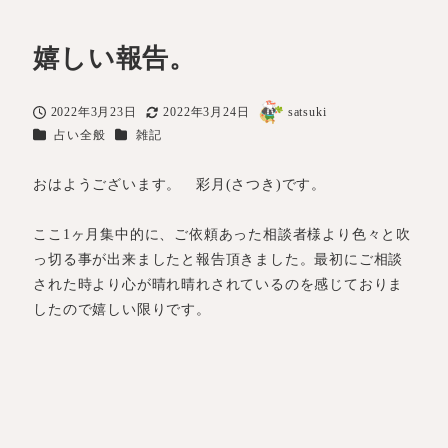
嬉しい報告。
2022年3月23日
2022年3月24日
satsuki
投稿日
更新日
著
カテゴリー
カテゴリー
占い全般
雑記
者
おはようございます。 彩月(さつき)です。
ここ1ヶ月集中的に、ご依頼あった相談者様より色々と吹
っ切る事が出来ましたと報告頂きました。最初にご相談
された時より心が晴れ晴れされているのを感じておりま
したので嬉しい限りです。