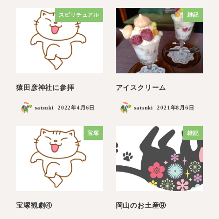
スピリチュアル
雑記
猿田彦神社に参拝
アイスクリーム
satsuki
2022年4月6日
satsuki
2021年8月6日
宝塚
雑記
宝塚観劇④
岡山のお土産⑨